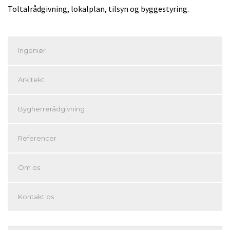
Toltalrådgivning, lokalplan, tilsyn og byggestyring.
Ingeniør
Arkitekt
Bygherrerådgivning
Referencer
Om os
Kontakt os