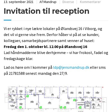
13. september 2021
Af
Mandrup
Diverse
Kommentarer
Invitation til reception
Vi er rykket i nye lækre lokaler på Ølandsvej 16 i Viborg, og
det vil vi gerne vise frem. Derfor håber vi på at se kunder,
kollegaer, samarbejdspartnere samt venner af huset:
Fredag den 1. oktober kl. 12.00 på Ølandsvej 16
Lad håndmadderne blive derhjemme – vi har frokost, fadøl og
fredagskage klar.
Lad os høre om I kommer på
ldp@jensmandrup.dk
eller sms
på 21781588 senest mandag den 27/9.