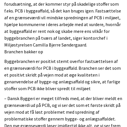
forudsætning, at der kommer styr på skadelige stoffer som
f.eks. PCB i byggeaffald, så det kan bruges igen. Fastsættelse
af en grænseværdi vil mindske spredningen af PCB i miljøet,
hjælpe kommunerne i deres arbejde med at vurdere, hvornår
at byggeaffald er rent nok og skabe mere ens vilkår for
byggebranchen på tværs af landet, siger kontorchef i
Miljøstyrelsen Camilla Bjerre Søndergaard.
Branchen bakker op
Byggebranchen er positivt stemt overfor fastsættelsen af
en grænseværdi for PCB i byggeaffald. Branchen ser det som
et positivt skridt på vejen mod at øge kvaliteten i
genanvendelse af bygge-og anlægsaffald og sikre, at farlige
stoffer som PCB ikke bliver spredt til miljøet
– Dansk Byggeri er meget tilfreds med, at der bliver meldt en
grænseværdi ud på PCB, og vi ser det som et første skridt på
vejen mod at få løst problemet med spredning af
problematiske stoffer gennem bygge- og anlægsaffaldet.
Den nye grænseværdi løser imidlertid ikke alt, og vi ser frem