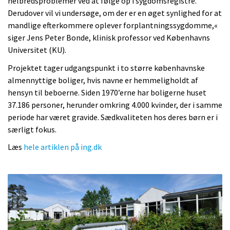
helbredsproblemer ved at følge op i sygdomsregistre.
Derudover vil vi undersøge, om der er en øget synlighed for at
mandlige efterkommere oplever forplantningssygdomme,«
siger Jens Peter Bonde, klinisk professor ved Københavns
Universitet (KU).
Projektet tager udgangspunkt i to større københavnske
almennyttige boliger, hvis navne er hemmeligholdt af
hensyn til beboerne. Siden 1970’erne har boligerne huset
37.186 personer, herunder omkring 4.000 kvinder, der i samme
periode har været gravide. Sædkvaliteten hos deres børn er i
særligt fokus.
Læs
hele artiklen på ing.dk