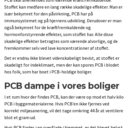
PCB skal anerkendes som værende kræftfremkaldende.
Stoffet kan medføre en lang række skadelige effekter. Man er
især bekymret for den påvirkning, PCB har på
immunsystemet og på hjernens udvikling. Derudover er man
også bekymret for de kræftfremkaldende og
hormonforstyrrende effekter, som stoffet har. Alle disse
skadelige effekter betragtes som værende alvorlige, og de
fremkommer selv ved lave koncentrationer af stoffet.
Det er endnu ikke blevet videnskabeligt bevist, at stoffet er
skadeligt for indeklimaet, men der kan spores PCB i blodet
hos folk, som har boet i PCB-holdige boliger.
PCB dampe i vores boliger
I et rum hvor der findes PCB, kan der være op mod et halv kilo
PCB i byggematerialerne. Hvis PCB’en ikke fjernes ved
korrekt miljøsanering, vil det tage omkring 44 år at ventilere
blot et gram ud.
Hvis PCB findes i en overflade i hjemmet, er det blevet belyst