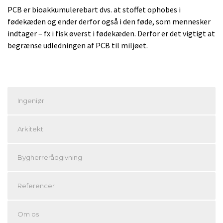
PCB er bioakkumulerebart dvs. at stoffet ophobes i
fødekæden og ender derfor også i den føde, som mennesker
indtager – fx i fisk øverst i fødekæden. Derfor er det vigtigt at
begrænse udledningen af PCB til miljøet.
Ingeniør
Arkitekt
Bygherrerådgivning
Referencer
Om os