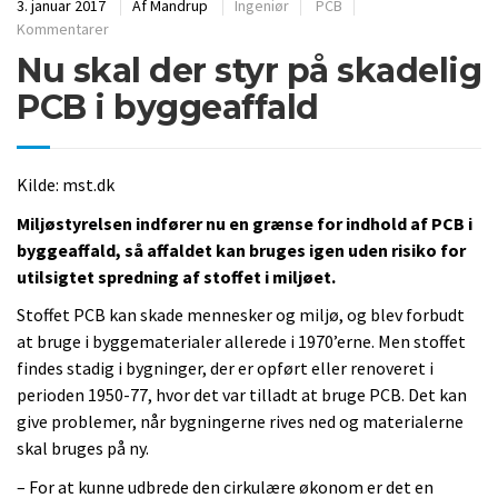
3. januar 2017
Af
Mandrup
Ingeniør
PCB
Kommentarer
Nu skal der styr på skadelig
PCB i byggeaffald
Kilde: mst.dk
Miljøstyrelsen indfører nu en grænse for indhold af PCB i
byggeaffald, så affaldet kan bruges igen uden risiko for
utilsigtet spredning af stoffet i miljøet.
Stoffet PCB kan skade mennesker og miljø, og blev forbudt
at bruge i byggematerialer allerede i 1970’erne. Men stoffet
findes stadig i bygninger, der er opført eller renoveret i
perioden 1950-77, hvor det var tilladt at bruge PCB. Det kan
give problemer, når bygningerne rives ned og materialerne
skal bruges på ny.
– For at kunne udbrede den cirkulære økonom er det en