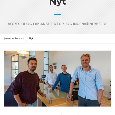
Nyt
VORES BLOG OM ARKITEKTUR- OG INGENIØRARBEJDE
jensmandrup.dk
Nyt