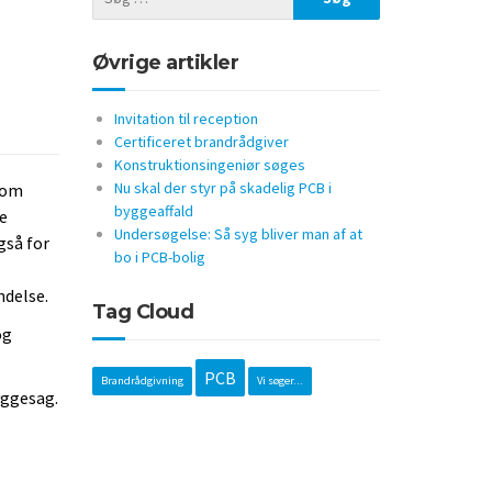
Øvrige artikler
Invitation til reception
Certificeret brandrådgiver
Konstruktionsingeniør søges
Nu skal der styr på skadelig PCB i
 som
byggeaffald
de
Undersøgelse: Så syg bliver man af at
gså for
bo i PCB-bolig
ndelse.
Tag Cloud
og
PCB
Brandrådgivning
Vi søger...
yggesag.