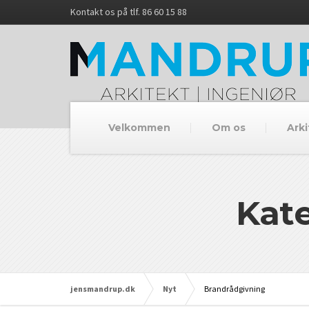
Kontakt os på tlf. 86 60 15 88
Velkommen
Om os
Arki
Kate
jensmandrup.dk
Nyt
Brandrådgivning