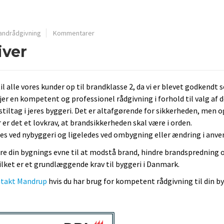
andrådgivning
Kommentarer
iver
til alle vores kunder op til brandklasse 2, da vi er blevet godkendt
 jer en kompetent og professionel rådgivning i forhold til valg af 
gstiltag i jeres byggeri. Det er altafgørende for sikkerheden, men o
r det et lovkrav, at brandsikkerheden skal være i orden.
 ved nybyggeri og ligeledes ved ombygning eller ændring i anve
kre din bygnings evne til at modstå brand, hindre brandspredning 
ilket er et grundlæggende krav til byggeri i Danmark.
takt Mandrup
hvis du har brug for kompetent rådgivning til din b