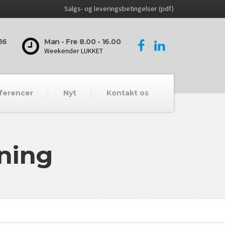
Salgs- og leveringsbetingelser (pdf)
16
Man - Fre 8.00 - 16.00
Weekender LUKKET
ferencer
Nyt
Kontakt os
vning