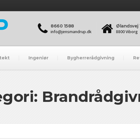
8660 1588
Ølandsvej 
info@jensmandrup.dk
8800 Viborg
tekt
Ingeniør
Bygherrerådgivning
Re
gori: Brandrådgi