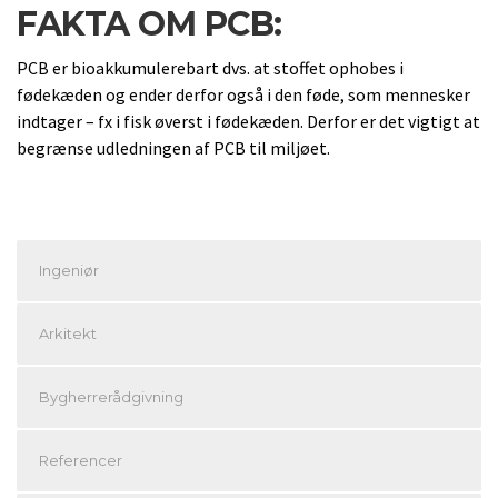
FAKTA OM PCB:
PCB er bioakkumulerebart dvs. at stoffet ophobes i
fødekæden og ender derfor også i den føde, som mennesker
indtager – fx i fisk øverst i fødekæden. Derfor er det vigtigt at
begrænse udledningen af PCB til miljøet.
Ingeniør
Arkitekt
Bygherrerådgivning
Referencer