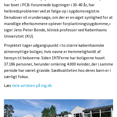
har boet i PCB-forurenede bygninger i 30-40 år, har
helbredsproblemer ved at følge op i sygdomsregistre.
Derudover vil vi undersøge, om der er en øget synlighed for at
mandlige efterkommere oplever forplantningssygdomme,«
siger Jens Peter Bonde, klinisk professor ved Københavns
Universitet (KU).
Projektet tager udgangspunkt i to større københavnske
almennyttige boliger, hvis navne er hemmeligholdt af
hensyn til beboerne. Siden 1970’erne har boligerne huset
37.186 personer, herunder omkring 4.000 kvinder, der i samme
periode har været gravide. Sædkvaliteten hos deres børn er i
særligt fokus.
Læs
hele artiklen på ing.dk