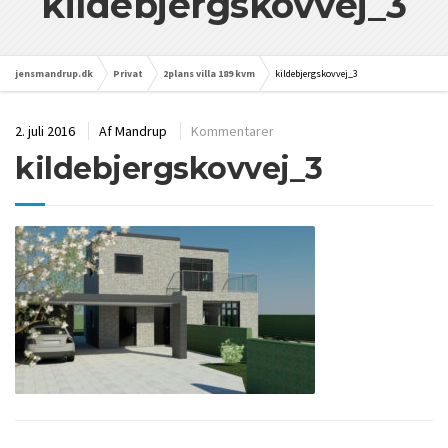
kildebjergskovvej_3
jensmandrup.dk
Privat
2plans villa 189 kvm
kildebjergskovvej_3
2. juli 2016
Af
Mandrup
Kommentarer
kildebjergskovvej_3