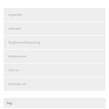
Ingeniør
Arkitekt
Bygherrerådgivning
Referencer
Om os
Kontakt os