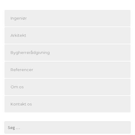
Ingeniør
Arkitekt
Bygherrerådgivning
Referencer
Om os
Kontakt os