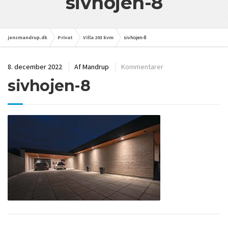
sivhojen-8
jensmandrup.dk
Privat
Villa 203 kvm
sivhojen-8
8. december 2022
Af
Mandrup
Kommentarer
sivhojen-8