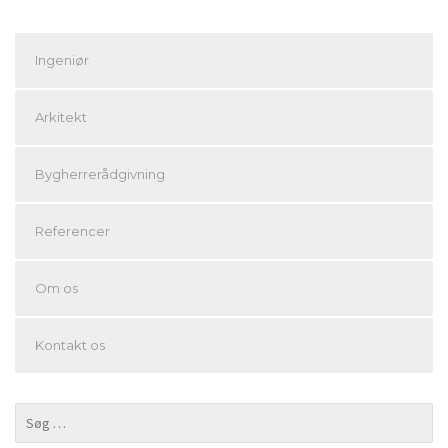
Ingeniør
Arkitekt
Bygherrerådgivning
Referencer
Om os
Kontakt os