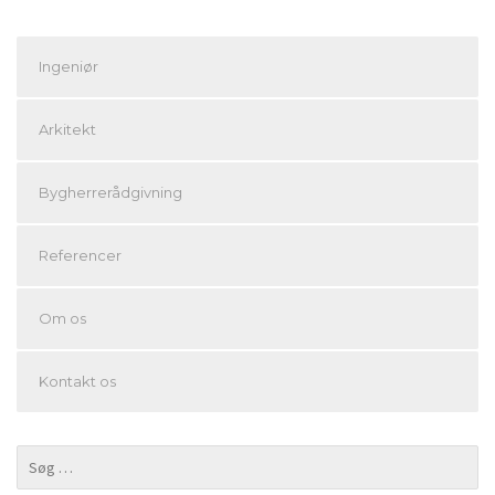
Ingeniør
Arkitekt
Bygherrerådgivning
Referencer
Om os
Kontakt os