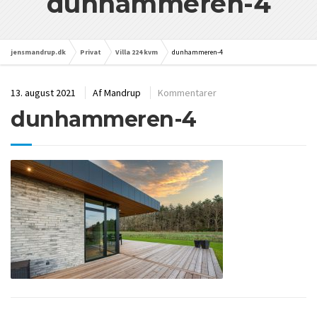
dunhammeren-4
jensmandrup.dk
Privat
Villa 224 kvm
dunhammeren-4
13. august 2021
Af
Mandrup
Kommentarer
dunhammeren-4