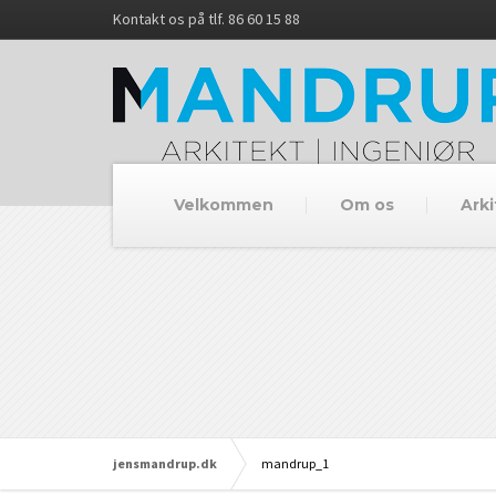
Kontakt os på tlf. 86 60 15 88
Velkommen
Om os
Arki
jensmandrup.dk
mandrup_1