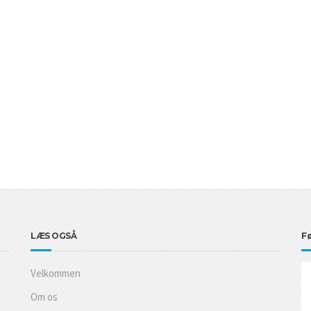
LÆS OGSÅ
Fø
Velkommen
Om os