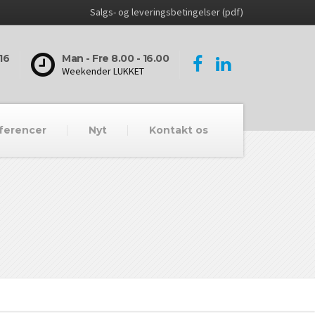
Salgs- og leveringsbetingelser (pdf)
16
Man - Fre 8.00 - 16.00
Weekender LUKKET
ferencer
Nyt
Kontakt os