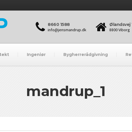
8660 1588
Ølandsvej 
info@jensmandrup.dk
8800 Viborg
tekt
Ingeniør
Bygherrerådgivning
Re
mandrup_1