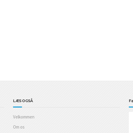
LÆS OGSÅ
Fø
Velkommen
Om os