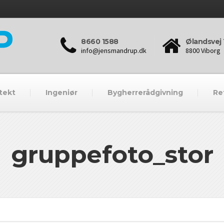
8660 1588
Ølandsvej 
info@jensmandrup.dk
8800 Viborg
tekt
Ingeniør
Bygherrerådgivning
Re
gruppefoto_stor