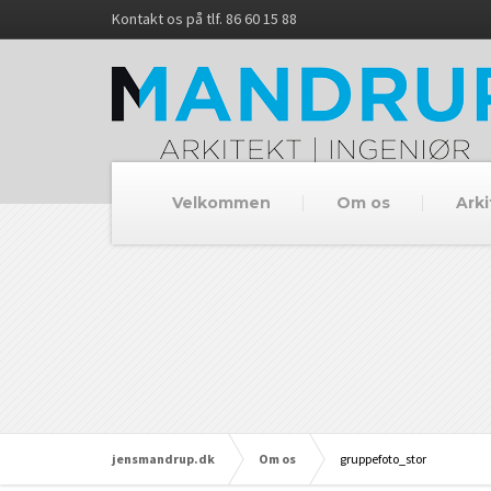
Kontakt os på tlf. 86 60 15 88
Velkommen
Om os
Arki
jensmandrup.dk
Om os
gruppefoto_stor