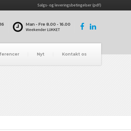
Salgs- og leveringsbetingelser (pdf)
16
Man - Fre 8.00 - 16.00
Weekender LUKKET
ferencer
Nyt
Kontakt os