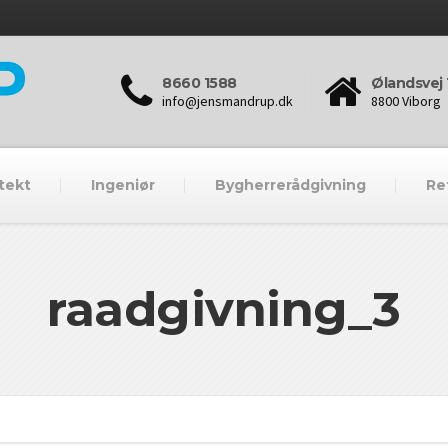
8660 1588
Ølandsvej 
info@jensmandrup.dk
8800 Viborg
tekt
Ingeniør
Bygherrerådgivning
Re
raadgivning_3