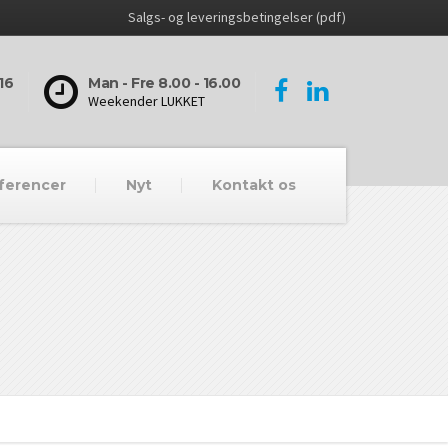
Salgs- og leveringsbetingelser (pdf)
16
Man - Fre 8.00 - 16.00
Weekender LUKKET
ferencer
Nyt
Kontakt os