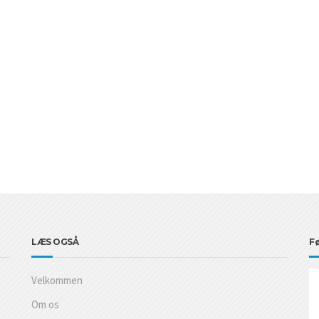
LÆS OGSÅ
Fø
Velkommen
Om os