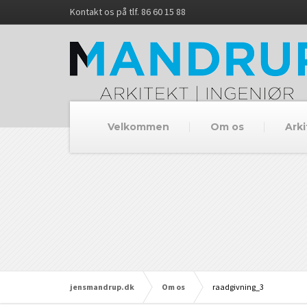
Kontakt os på tlf. 86 60 15 88
Velkommen
Om os
Arki
jensmandrup.dk
Om os
raadgivning_3